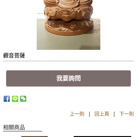
觀音菩薩
我要詢問
上一則
|
回上頁
|
下一則
相關商品