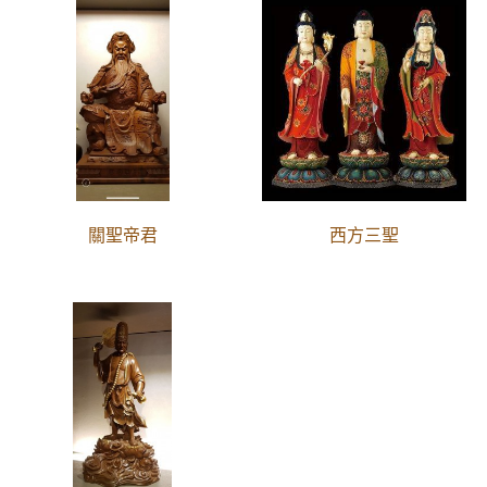
關聖帝君
西方三聖