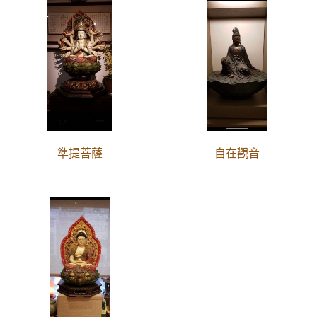
準提菩薩
自在觀音