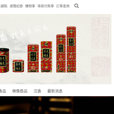
售據點
瀏覽紀錄
購物車
填寫付款單
訂單查詢
香品
佛像藝品
沉香
最新消息