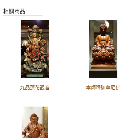
相關商品
九品蓮花觀音
本師釋迦牟尼佛