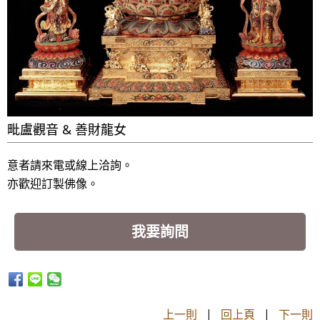
毗盧觀音 & 善財龍女
意者請來電或線上洽詢。
亦歡迎訂製佛像。
我要詢問
上一則
|
回上頁
|
下一則