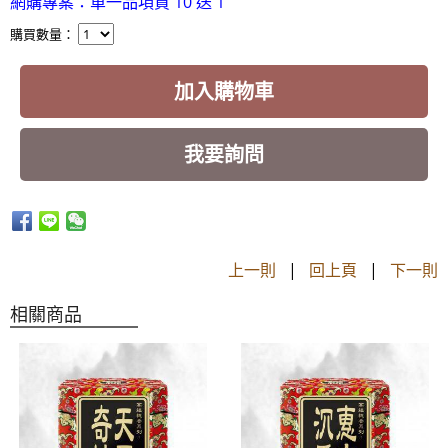
網購專案：單一品項買 10 送 1
購買數量：
加入購物車
我要詢問
上一則
|
回上頁
|
下一則
相關商品