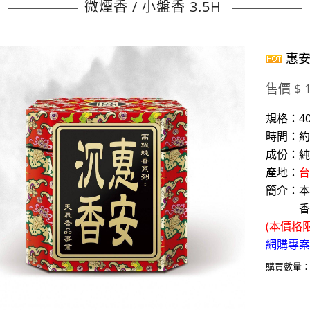
微煙香 / 小盤香 3.5H
惠安沉
售價 $ 1
規格：40 
時間：約 3
成份：純
產地：
台
簡介：本
香味持
(本價格
網購專案：
購買數量