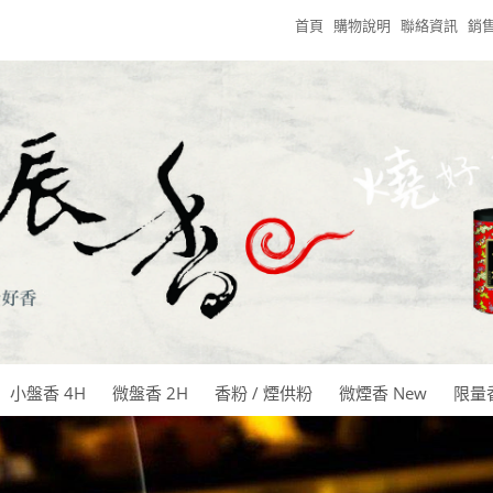
首頁
購物說明
聯絡資訊
銷
小盤香 4H
微盤香 2H
香粉 / 煙供粉
微煙香 New
限量