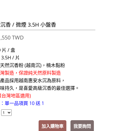
香 / 微煙 3.5H 小盤香
,550 TWD
片 / 盒
.5H / 片
天然沉香粉 (越南沉)，楠木黏粉
灣製造，保證純天然原料製造
產品採用越南惠安水沉為原料，
久，是喜愛高級沉香的最佳選擇。
限台灣地區適用)
單一品項買 10 送 1
：
加入購物車
我要詢問