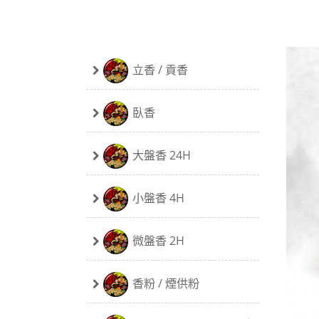
立香 / 貢香
臥香
大盤香 24H
小盤香 4H
微盤香 2H
香粉 / 煙供粉