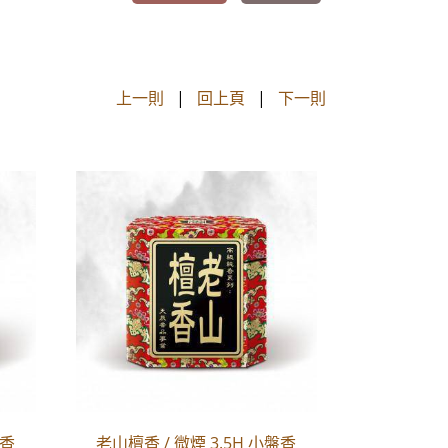
上一則
|
回上頁
|
下一則
盤香
老山檀香 / 微煙 3.5H 小盤香