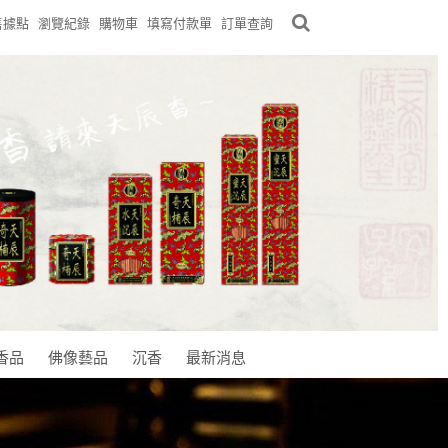
售據點
瀏覽紀錄
購物車
填寫付款單
訂單查詢
香品
佛像藝品
沉香
最新消息