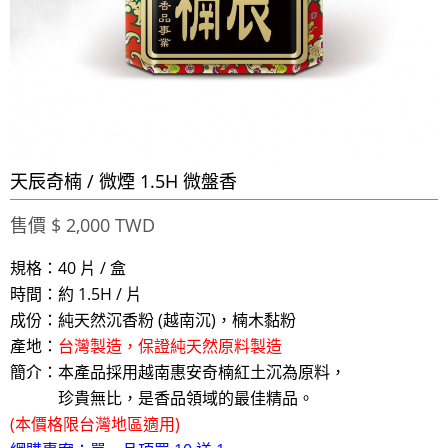
天辰奇楠 / 微煙 1.5H 微盤香
售價 $ 2,000 TWD
規格：40 片 / 盒
時間：約 1.5H / 片
成份：純天然沉香粉 (越南沉)，楠木黏粉
產地：
台灣製造，保證純天然原料製造
簡介：本產品採用越南惠安奇楠紅土沉為原料，
珍貴無比，是香品領域的最佳精品。
(本價格限台灣地區適用)