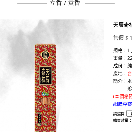
立香 / 貢香
天辰奇楠
售價 $ 1
規格：1 
重量：22
成份：純
產地：
台
簡介：本
珍貴無
(本價格
網購專案：
請選擇
購買數量