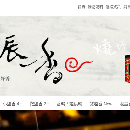
首頁
購物說明
聯絡資訊
銷
小盤香 4H
微盤香 2H
香粉 / 煙供粉
微煙香 New
限量