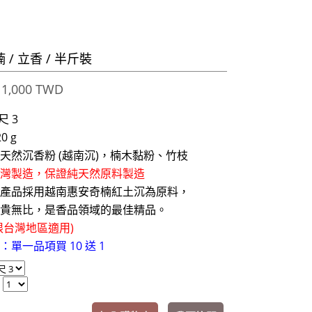
 / 立香 / 半斤裝
1,000 TWD
尺 3
0 g
天然沉香粉 (越南沉)，楠木黏粉、竹枝
灣製造，保證純天然原料製造
產品採用越南惠安奇楠紅土沉為原料，
比，是香品領域的最佳精品。
限台灣地區適用)
單一品項買 10 送 1
：