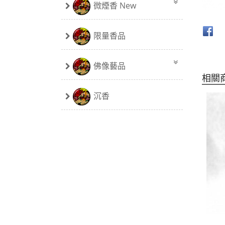
微煙香 New
限量香品
佛像藝品
相關
沉香