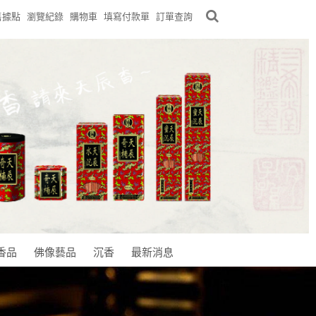
售據點
瀏覽紀錄
購物車
填寫付款單
訂單查詢
香品
佛像藝品
沉香
最新消息