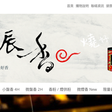
首頁
購物說明
聯絡資訊
銷
小盤香 4H
微盤香 2H
香粉 / 煙供粉
微煙香 New
限量