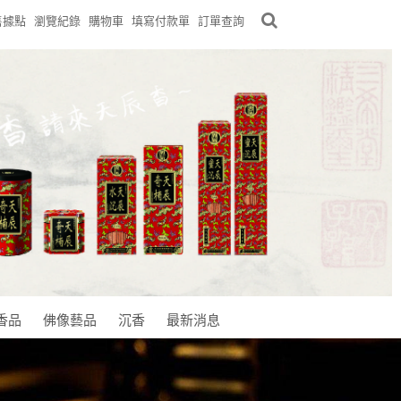
售據點
瀏覽紀錄
購物車
填寫付款單
訂單查詢
香品
佛像藝品
沉香
最新消息