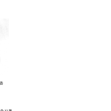
盤香
/全 32 筆