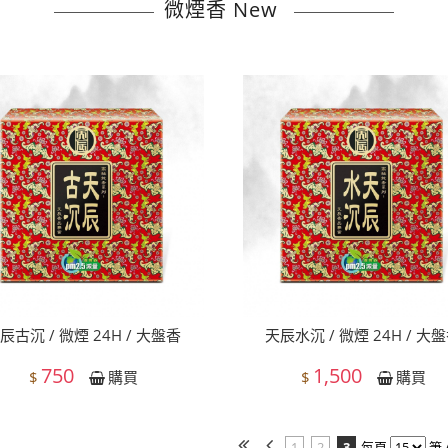
微煙香 New
辰古沉 / 微煙 24H / 大盤香
天辰水沉 / 微煙 24H / 大
750
1,500
$
$
購買
購買
1
2
3
每頁
筆 