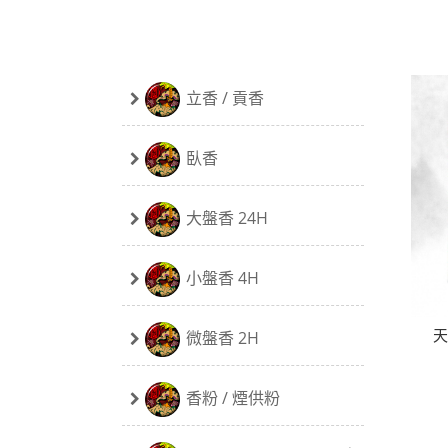
立香 / 貢香
臥香
大盤香 24H
小盤香 4H
天
微盤香 2H
香粉 / 煙供粉